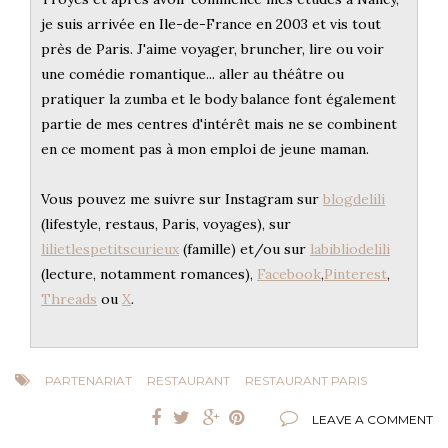
je suis arrivée en Ile-de-France en 2003 et vis tout
près de Paris. J'aime voyager, bruncher, lire ou voir
une comédie romantique... aller au théâtre ou
pratiquer la zumba et le body balance font également
partie de mes centres d'intérêt mais ne se combinent
en ce moment pas à mon emploi de jeune maman.
Vous pouvez me suivre sur Instagram sur
blogdelili
(lifestyle, restaus, Paris, voyages), sur
lilietlespetitscurieux
(famille) et/ou sur
labibliodelili
(lecture, notamment romances),
Facebook
,
Pinterest
,
Threads
ou
X
.
PARTENARIAT
RESTAURANT
RESTAURANT PARIS
LEAVE A COMMENT