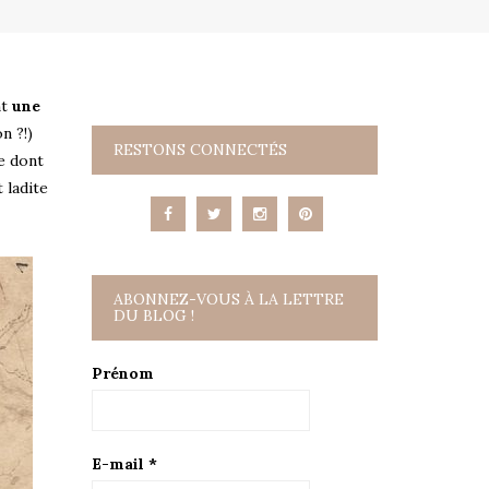
nt
une
n ?!)
RESTONS CONNECTÉS
te dont
 ladite
ABONNEZ-VOUS À LA LETTRE
DU BLOG !
Prénom
E-mail
*