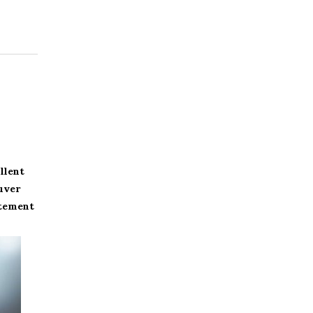
llent
uver
ctement