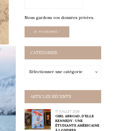
Nous gardons vos données privées.
CATÉGORIES
Catégories
Catégories
Sélectionner une catégorie
ARTICLES RÉCENTS
17 JUILLET 2026
GIRL ABROAD, D’ELLE
KENNEDY : UNE
ÉTUDIANTE AMÉRICAINE
À LONDRES