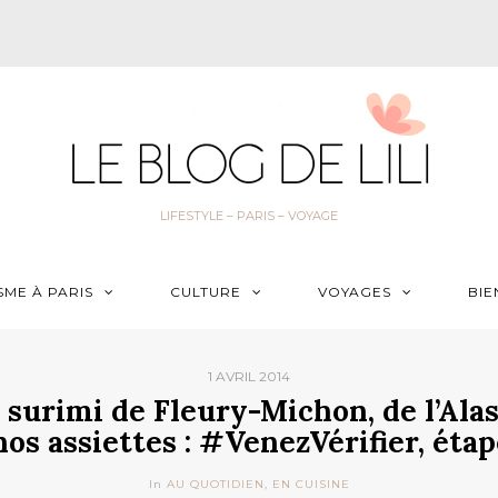
LIFESTYLE – PARIS – VOYAGE
SME À PARIS
CULTURE
VOYAGES
BIE
1 AVRIL 2014
 surimi de Fleury-Michon, de l’Ala
nos assiettes : #VenezVérifier, étap
In
AU QUOTIDIEN
,
EN CUISINE