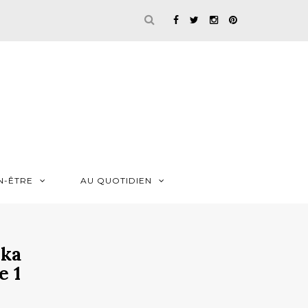
N-ÊTRE
AU QUOTIDIEN
ska
e 1