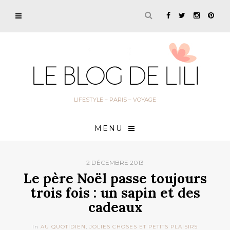
LIFESTYLE – PARIS – VOYAGE
MENU
2 DÉCEMBRE 2013
Le père Noël passe toujours
trois fois : un sapin et des
cadeaux
In
AU QUOTIDIEN
,
JOLIES CHOSES ET PETITS PLAISIRS