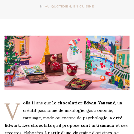
In
AU QUOTIDIEN
,
EN CUISINE
V
oilà 11 ans que
le chocolatier Edwin Yansané
, un
créatif passionné de mixologie, gastronomie,
tatouage, mode ou encore de psychologie,
a créé
Edwart
.
Les chocolats
qu’il propose
sont artisanaux
et ses
recettes, élaborées à partir d’une vingtaine d’origines, se