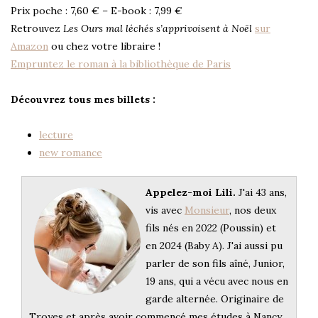
Prix poche : 7,60 € – E-book : 7,99 €
Retrouvez
Les Ours mal léchés s’apprivoisent à Noël
sur
Amazon
ou chez votre libraire !
Empruntez le roman à la bibliothèque de Paris
Découvrez tous mes billets :
lecture
new romance
Appelez-moi Lili.
J'ai 43 ans,
vis avec
Monsieur
, nos deux
fils nés en 2022 (Poussin) et
en 2024 (Baby A). J'ai aussi pu
parler de son fils aîné, Junior,
19 ans, qui a vécu avec nous en
garde alternée. Originaire de
Troyes et après avoir commencé mes études à Nancy,