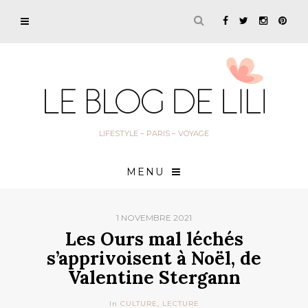
LIFESTYLE – PARIS – VOYAGE
MENU
1 NOVEMBRE 2021
Les Ours mal léchés
s’apprivoisent à Noël, de
Valentine Stergann
In
CULTURE
,
LECTURE