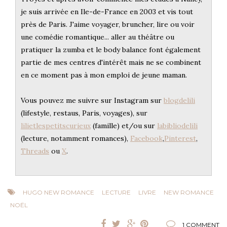
je suis arrivée en Ile-de-France en 2003 et vis tout
près de Paris. J'aime voyager, bruncher, lire ou voir
une comédie romantique... aller au théâtre ou
pratiquer la zumba et le body balance font également
partie de mes centres d'intérêt mais ne se combinent
en ce moment pas à mon emploi de jeune maman.
Vous pouvez me suivre sur Instagram sur
blogdelili
(lifestyle, restaus, Paris, voyages), sur
lilietlespetitscurieux
(famille) et/ou sur
labibliodelili
(lecture, notamment romances),
Facebook
,
Pinterest
,
Threads
ou
X
.
HUGO NEW ROMANCE
LECTURE
LIVRE
NEW ROMANCE
NOËL
1 COMMENT