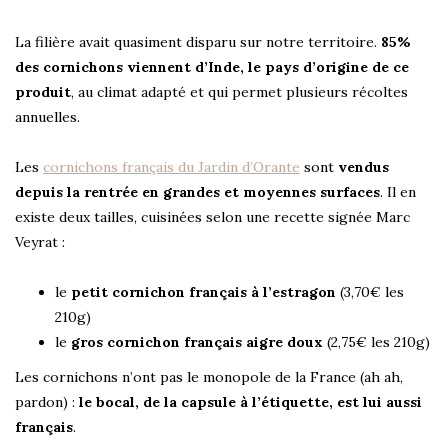
La filière avait quasiment disparu sur notre territoire.
85%
des cornichons viennent d’Inde, le pays d’origine de ce
produit
, au climat adapté et qui permet plusieurs récoltes
annuelles.
Les
cornichons français du Jardin d’Orante
sont
vendus
depuis la rentrée en grandes et moyennes surfaces
. Il en
existe deux tailles, cuisinées selon une recette signée Marc
Veyrat :
le
petit cornichon français à l’estragon
(3,70€ les
210g)
le
gros cornichon français aigre doux
(2,75€ les 210g)
Les cornichons n’ont pas le monopole de la France (ah ah,
pardon) :
le bocal, de la capsule à l’étiquette, est lui aussi
français
.