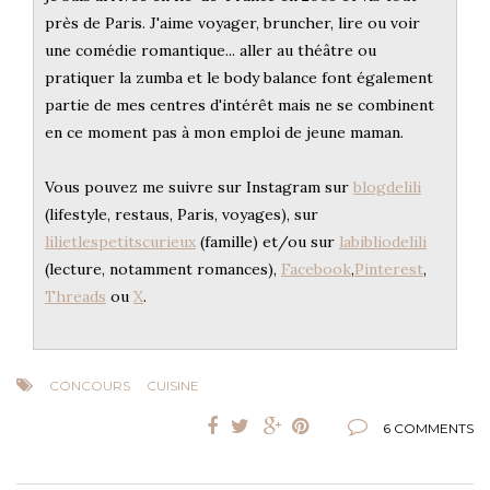
près de Paris. J'aime voyager, bruncher, lire ou voir
une comédie romantique... aller au théâtre ou
pratiquer la zumba et le body balance font également
partie de mes centres d'intérêt mais ne se combinent
en ce moment pas à mon emploi de jeune maman.
Vous pouvez me suivre sur Instagram sur
blogdelili
(lifestyle, restaus, Paris, voyages), sur
lilietlespetitscurieux
(famille) et/ou sur
labibliodelili
(lecture, notamment romances),
Facebook
,
Pinterest
,
Threads
ou
X
.
CONCOURS
CUISINE
6 COMMENTS