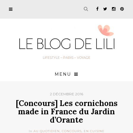
LIFESTYLE – PARIS – VOYAGE
MENU
2 DÉCEMBRE 2016
[Concours] Les cornichons
made in France du Jardin
d’Orante
In
AU QUOTIDIEN
,
CONCOURS
,
EN CUISINE