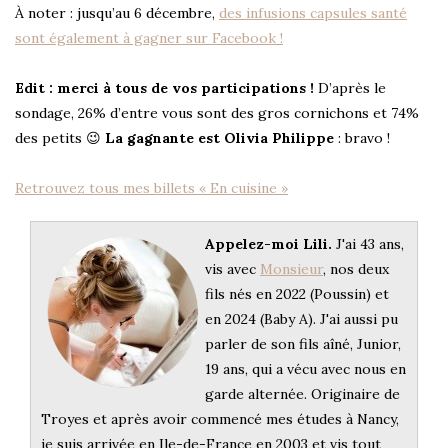
À noter : jusqu’au 6 décembre,
des infusions capsules santé
sont également à gagner sur Facebook !
Edit : merci à tous de vos participations !
D’après le
sondage, 26% d’entre vous sont des gros cornichons et 74%
des petits 😉
La gagnante est Olivia Philippe
: bravo !
Retrouvez tous mes billets « En cuisine »
Appelez-moi Lili.
J'ai 43 ans,
vis avec
Monsieur
, nos deux
fils nés en 2022 (Poussin) et
en 2024 (Baby A). J'ai aussi pu
parler de son fils aîné, Junior,
19 ans, qui a vécu avec nous en
garde alternée. Originaire de
Troyes et après avoir commencé mes études à Nancy,
je suis arrivée en Ile-de-France en 2003 et vis tout