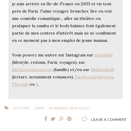
je suis arrivée en Ile-de-France en 2003 et vis tout
près de Paris. J'aime voyager, bruncher, lire ou voir
une comédie romantique... aller au théâtre ou
pratiquer la zumba et le body balance font également
partie de mes centres d'intérêt mais ne se combinent
en ce moment pas à mon emploi de jeune maman.
Vous pouvez me suivre sur Instagram sur
blogdelili
(lifestyle, restaus, Paris, voyages), sur
lilietlespetitscurieux
(famille) et/ou sur
labibliodelili
(lecture, notamment romances),
Facebook
,
Pinterest
,
Threads
ou
X
.
LECTURE
LIVRE
ROMANCE NEW ADULT
LEAVE A COMMENT