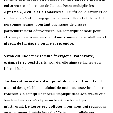
cultures »
car le roman de Jeanne Pears multiplie les
« putain », « cul » et « godasses »
. Il suffit de le savoir et de
se dire que c’est un langage parlé, sans filtre et de la part de
personnes jeunes, pourtant pas issues de classes
particulièrement défavorisées. Ma remarque semble peut-
être un peu curieuse au sujet d’une romance new adult mais
le
niveau de langage a pu me surprendre
.
Sarah est une jeune femme énergique, volontaire,
organisée et positive
. En soirée, elle aime se lâcher et a
l’alcool facile.
Jordan est immature d’un point de vue sentimental
. Il
n’est ni désagréable ni malaimable mais est assez boudeur ou
ronchon. On sait qu’il est beau, impliqué dans son travail et a
bon fond mais ce n’est pas un book boyfriend qui
m’attirerait.
Le héros est policier
. Pour nous qui regardons
en ce moment la série
Jane the Virgin
, un parallèle est