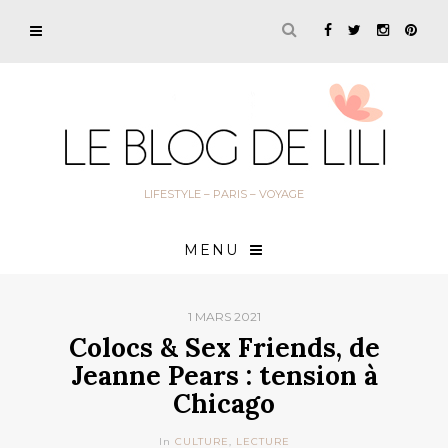
LIFESTYLE – PARIS – VOYAGE
MENU
1 MARS 2021
Colocs & Sex Friends, de
Jeanne Pears : tension à
Chicago
In
CULTURE
,
LECTURE