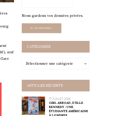
rères
Nous gardons vos données privées.
bourg
ment
CATÉGORIES
1€), œuf
a Gare
Catégories
Catégories
Sélectionner une catégorie
ARTICLES RÉCENTS
17 JUILLET 2026
GIRL ABROAD, D’ELLE
KENNEDY : UNE
ÉTUDIANTE AMÉRICAINE
À LONDRES