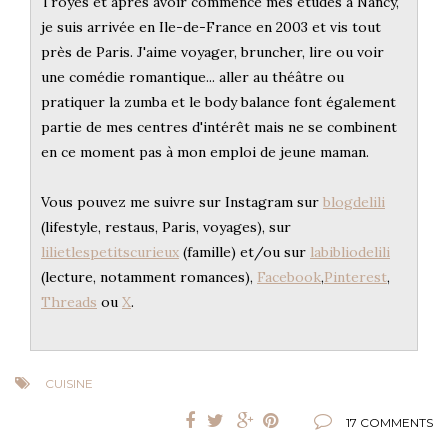
Troyes et après avoir commencé mes études à Nancy,
je suis arrivée en Ile-de-France en 2003 et vis tout
près de Paris. J'aime voyager, bruncher, lire ou voir
une comédie romantique... aller au théâtre ou
pratiquer la zumba et le body balance font également
partie de mes centres d'intérêt mais ne se combinent
en ce moment pas à mon emploi de jeune maman.
Vous pouvez me suivre sur Instagram sur
blogdelili
(lifestyle, restaus, Paris, voyages), sur
lilietlespetitscurieux
(famille) et/ou sur
labibliodelili
(lecture, notamment romances),
Facebook
,
Pinterest
,
Threads
ou
X
.
CUISINE
17 COMMENTS