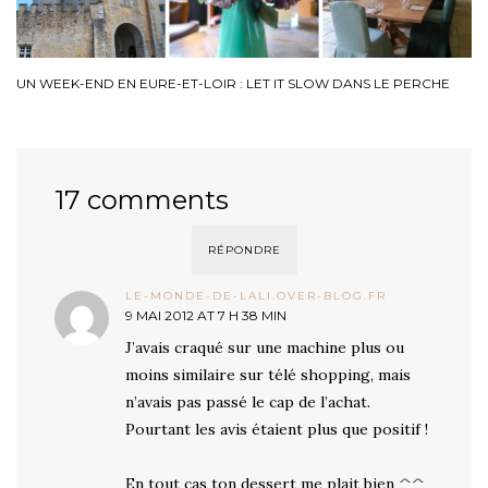
UN WEEK-END EN EURE-ET-LOIR : LET IT SLOW DANS LE PERCHE
17 comments
RÉPONDRE
LE-MONDE-DE-LALI.OVER-BLOG.FR
9 MAI 2012 AT 7 H 38 MIN
J’avais craqué sur une machine plus ou
moins similaire sur télé shopping, mais
n’avais pas passé le cap de l’achat.
Pourtant les avis étaient plus que positif !
En tout cas ton dessert me plait bien ^^