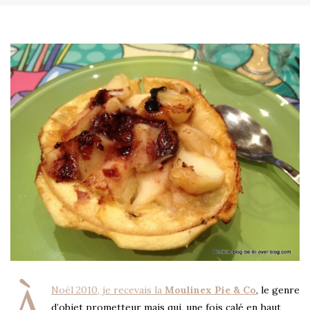
À
Noël 2010, je recevais la
Moulinex Pie & Co
, le genre
d’objet prometteur mais qui, une fois calé en haut