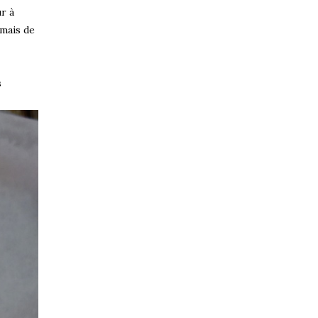
r à
 mais de
s