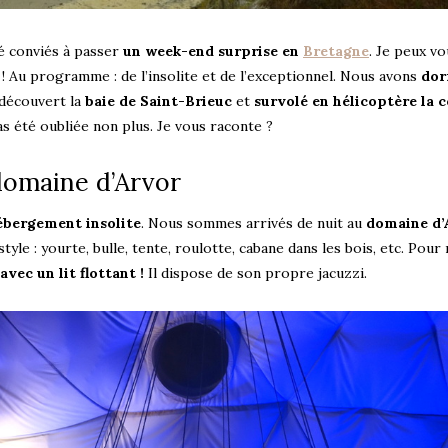
é conviés à passer
un week-end surprise en
Bretagne
. Je peux vo
! Au programme : de l’insolite et de l’exceptionnel. Nous avons
dor
 découvert la
baie de Saint-Brieuc
et
survolé en hélicoptère la 
as été oubliée non plus. Je vous raconte ?
domaine d’Arvor
ébergement insolite
. Nous sommes arrivés de nuit au
domaine d’
yle : yourte, bulle, tente, roulotte, cabane dans les bois, etc. Pour
avec un lit flottant !
Il dispose de son propre jacuzzi.