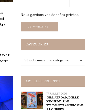
us
Nous gardons vos données privées.
mi
côte
CATÉGORIES
Arvor
Catégories
Catégories
Sélectionner une catégorie
 notre
ARTICLES RÉCENTS
17 JUILLET 2026
GIRL ABROAD, D’ELLE
KENNEDY : UNE
ÉTUDIANTE AMÉRICAINE
À LONDRES