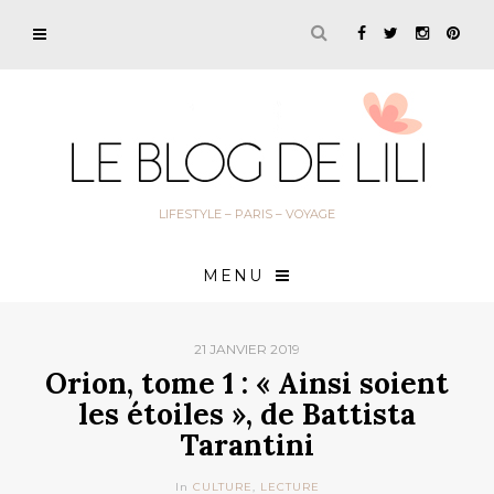
LIFESTYLE – PARIS – VOYAGE
MENU
21 JANVIER 2019
Orion, tome 1 : « Ainsi soient
les étoiles », de Battista
Tarantini
In
CULTURE
,
LECTURE