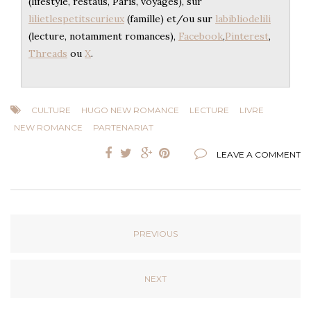
(lifestyle, restaus, Paris, voyages), sur
lilietlespetitscurieux
(famille) et/ou sur
labibliodelili
(lecture, notamment romances),
Facebook
,
Pinterest
,
Threads
ou
X
.
CULTURE
HUGO NEW ROMANCE
LECTURE
LIVRE
NEW ROMANCE
PARTENARIAT
LEAVE A COMMENT
PREVIOUS
NEXT