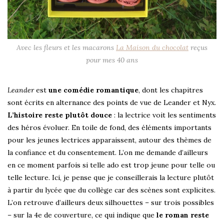
Avec les fleurs et les macarons
La Maison du chocolat
reçus
pour mes 40 ans
Leander
est
une comédie romantique
, dont les chapitres
sont écrits en alternance des points de vue de Leander et Nyx.
L’histoire reste plutôt douce
: la lectrice voit les sentiments
des héros évoluer. En toile de fond, des éléments importants
pour les jeunes lectrices apparaissent, autour des thèmes de
la confiance et du consentement. L’on me demande d’ailleurs
en ce moment parfois si telle ado est trop jeune pour telle ou
telle lecture. Ici, je pense que je conseillerais la lecture plutôt
à partir du lycée que du collège car des scènes sont explicites.
L’on retrouve d’ailleurs deux silhouettes – sur trois possibles
– sur la 4e de couverture, ce qui indique que
le roman reste