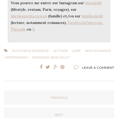
Vous pouvez me suivre sur Instagram sur
blogdelili
(lifestyle, restaus, Paris, voyages), sur
lilietlespetitscurieux
(famille) et/ou sur
labibliodelili
(lecture, notamment romances),
Facebook
,
Pinterest
,
Threads
ou
X
.
HUGO NEW ROMANCE
LECTURE
LIVRE
NEW ROMANCE
PARTENARIAT
ROMANCE NEW ADULT
LEAVE A COMMENT
PREVIOUS
NEXT