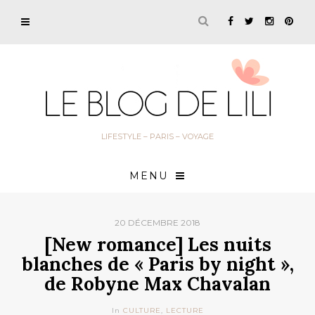
LIFESTYLE – PARIS – VOYAGE
MENU
20 DÉCEMBRE 2018
[New romance] Les nuits
blanches de « Paris by night »,
de Robyne Max Chavalan
In
CULTURE
,
LECTURE