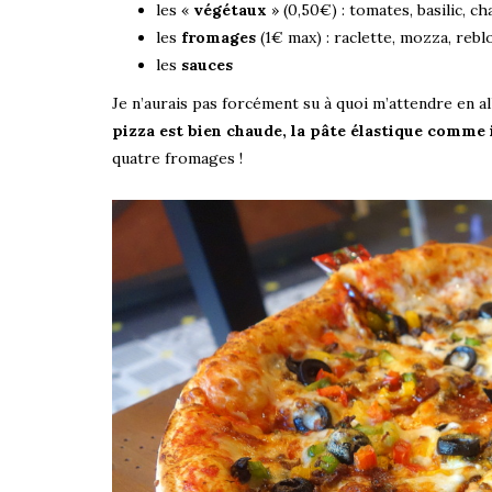
les «
végétaux
» (0,50€) : tomates, basilic, c
les
fromages
(1€ max) : raclette, mozza, rebl
les
sauces
Je n’aurais pas forcément su à quoi m’attendre en al
pizza est bien chaude, la pâte élastique comme i
quatre fromages !