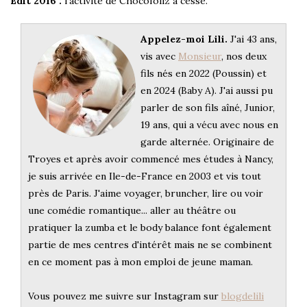
Edit 2016 :
l’activité de Chocofoliz a cessé.
Appelez-moi Lili.
J'ai 43 ans,
vis avec
Monsieur
, nos deux
fils nés en 2022 (Poussin) et
en 2024 (Baby A). J'ai aussi pu
parler de son fils aîné, Junior,
19 ans, qui a vécu avec nous en
garde alternée. Originaire de
Troyes et après avoir commencé mes études à Nancy,
je suis arrivée en Ile-de-France en 2003 et vis tout
près de Paris. J'aime voyager, bruncher, lire ou voir
une comédie romantique... aller au théâtre ou
pratiquer la zumba et le body balance font également
partie de mes centres d'intérêt mais ne se combinent
en ce moment pas à mon emploi de jeune maman.
Vous pouvez me suivre sur Instagram sur
blogdelili