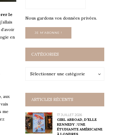
rer le
Nous gardons vos données privées.
j’allais
 d’avoir
logie en
CATÉGORIES
Catégories
Catégories
Sélectionner une catégorie
e
, aux
ARTICLES RÉCENTS
 vais
us me
17 JUILLET 2026
rez
GIRL ABROAD, D’ELLE
KENNEDY : UNE
ÉTUDIANTE AMÉRICAINE
À LONDRES