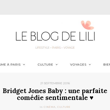
LIFESTYLE – PARIS – VOYAGE
SME À PARIS
CULTURE
VOYAGES
BIE
21 SEPTEMBRE 2016
Bridget Jones Baby : une parfaite
comédie sentimentale ♥
In
CINÉMA
,
CULTURE