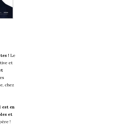
tes !
Le
tive et
et
ges
te, chez
l est en
les et
père !