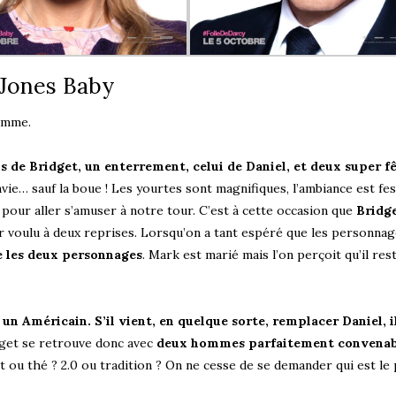
 Jones Baby
femme.
s de Bridget, un enterrement, celui de Daniel, et deux super fê
vie… sauf la boue ! Les yourtes sont magnifiques, l’ambiance est fes
n pour aller s’amuser à notre tour. C’est à cette occasion que
Bridg
ir voulu à deux reprises. Lorsqu’on a tant espéré que les personna
re les deux personnages
. Mark est marié mais l’on perçoit qu’il res
 un Américain. S’il vient, en quelque sorte, remplacer Daniel, i
get se retrouve donc avec
deux hommes parfaitement convenab
rt ou thé ? 2.0 ou tradition ? On ne cesse de se demander qui est le 