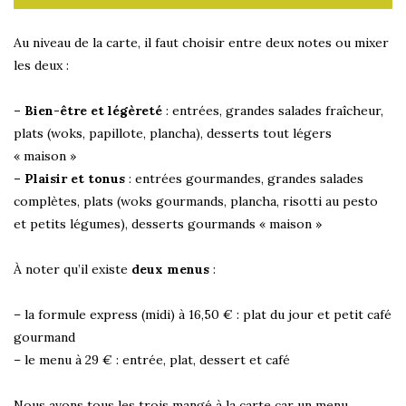
Au niveau de la carte, il faut choisir entre deux notes ou mixer
les deux :
– Bien-être et légèreté
: entrées, grandes salades fraîcheur,
plats (woks, papillote, plancha), desserts tout légers
« maison »
– Plaisir et tonus
: entrées gourmandes, grandes salades
complètes, plats (woks gourmands, plancha, risotti au pesto
et petits légumes), desserts gourmands « maison »
À noter qu’il existe
deux menus
:
– la formule express (midi) à 16,50 € : plat du jour et petit café
gourmand
– le menu à 29 € : entrée, plat, dessert et café
Nous avons tous les trois mangé à la carte car un menu