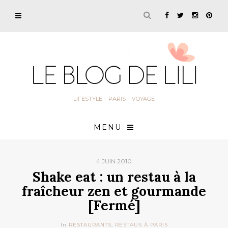
LIFESTYLE – PARIS – VOYAGE
MENU
4 JUIN 2010
Shake eat : un restau à la
fraîcheur zen et gourmande
[Fermé]
In
RESTAURANTS
,
RESTAUS À PARIS