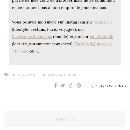
partie de mes centres d'intérêt mais ne se combinent
en ce moment pas à mon emploi de jeune maman.
Vous pouvez me suivre sur Instagram sur
blogdelili
(lifestyle, restaus, Paris, voyages), sur
lilietlespetitscurieux
(famille) et/ou sur
labibliodelili
(lecture, notamment romances),
Facebook
,
Pinterest
,
Threads
ou
X
.
RESTAURANT
RESTAURANT PARIS
15 COMMENTS
PREVIOUS