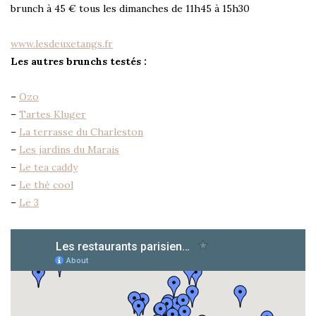
brunch à 45 € tous les dimanches de 11h45 à 15h30
www.lesdeuxetangs.fr
Les autres brunchs testés :
–
Ozo
–
Tartes Kluger
–
La terrasse du Charleston
–
Les jardins du Marais
–
Le tea caddy
–
Le thé cool
–
Le 3