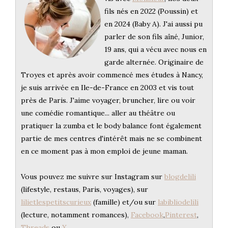
fils nés en 2022 (Poussin) et
en 2024 (Baby A). J'ai aussi pu
parler de son fils aîné, Junior,
19 ans, qui a vécu avec nous en
garde alternée. Originaire de
Troyes et après avoir commencé mes études à Nancy,
je suis arrivée en Ile-de-France en 2003 et vis tout
près de Paris. J'aime voyager, bruncher, lire ou voir
une comédie romantique... aller au théâtre ou
pratiquer la zumba et le body balance font également
partie de mes centres d'intérêt mais ne se combinent
en ce moment pas à mon emploi de jeune maman.
Vous pouvez me suivre sur Instagram sur
blogdelili
(lifestyle, restaus, Paris, voyages), sur
lilietlespetitscurieux
(famille) et/ou sur
labibliodelili
(lecture, notamment romances),
Facebook
,
Pinterest
,
Threads
ou
X
.