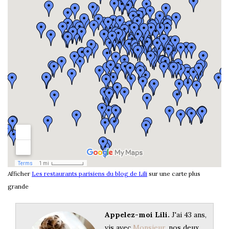
Afficher
Les restaurants parisiens du blog de Lili
sur une carte plus
grande
Appelez-moi Lili.
J'ai 43 ans,
vis avec
Monsieur
, nos deux