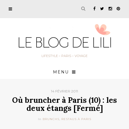
LIFESTYLE – PARIS – VOYAGE
MENU
14 FÉVRIER 2011
Où bruncher à Paris (10) : les
deux étangs [Fermé]
In
BRUNCHS
,
RESTAUS À PARIS