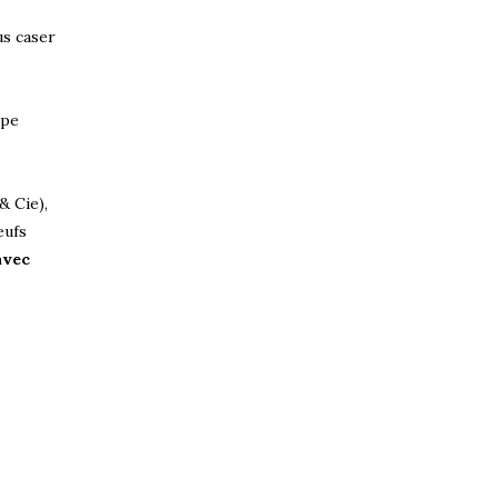
us caser
êpe
& Cie),
eufs
avec