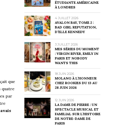
ÉTUDIANTE AMÉRICAINE
À LONDRES
4 JUILLET 2026
AVALON BAY, TOME 2 :
BAD GIRL REPUTATION,
D’ELLE KENNEDY
3 JUILLET 2026
MES SÉRIES DU MOMENT
: VIRGIN RIVER, EMILY IN
PARIS ET NOBODY
WANTS THIS
18 JUIN 2026
MOLANG À L’HONNEUR
çait que
CHEZ ROOKIES DU 13 AU
28 JUIN 2026
s quatre
es par
12 JUIN 2026
tre
LA DAME DE PIERRE : UN
SPECTACLE MUSICAL ET
’avais
FAMILIAL SUR L’HISTOIRE
DE NOTRE-DAME DE
PARIS