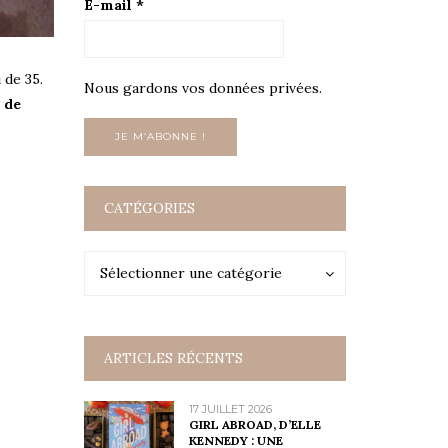
E-mail
*
 de 35.
Nous gardons vos données privées.
 de
CATÉGORIES
Catégories
Catégories
Sélectionner une catégorie
ARTICLES RÉCENTS
17 JUILLET 2026
GIRL ABROAD, D’ELLE
KENNEDY : UNE