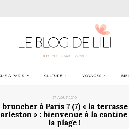
LIFESTYLE – PARIS – VOYAGE
SME À PARIS
CULTURE
VOYAGES
BIE
27 AOÛT 2010
 bruncher à Paris ? (7) « la terrasse
arleston » : bienvenue à la cantine
la plage !