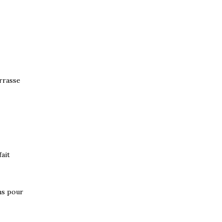
errasse
ait
hs pour