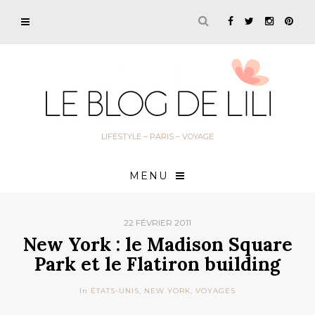
LIFESTYLE – PARIS – VOYAGE
MENU
22 FÉVRIER 2011
New York : le Madison Square
Park et le Flatiron building
In
ÉTATS-UNIS
,
NEW YORK
,
VOYAGES