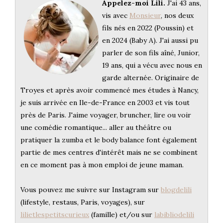
Appelez-moi Lili.
J'ai 43 ans,
vis avec
Monsieur
, nos deux
fils nés en 2022 (Poussin) et
en 2024 (Baby A). J'ai aussi pu
parler de son fils aîné, Junior,
19 ans, qui a vécu avec nous en
garde alternée. Originaire de
Troyes et après avoir commencé mes études à Nancy,
je suis arrivée en Ile-de-France en 2003 et vis tout
près de Paris. J'aime voyager, bruncher, lire ou voir
une comédie romantique... aller au théâtre ou
pratiquer la zumba et le body balance font également
partie de mes centres d'intérêt mais ne se combinent
en ce moment pas à mon emploi de jeune maman.
Vous pouvez me suivre sur Instagram sur
blogdelili
(lifestyle, restaus, Paris, voyages), sur
lilietlespetitscurieux
(famille) et/ou sur
labibliodelili