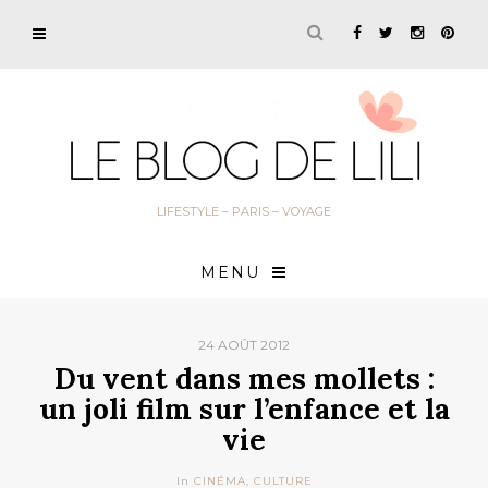
LIFESTYLE – PARIS – VOYAGE
MENU
24 AOÛT 2012
Du vent dans mes mollets :
un joli film sur l’enfance et la
vie
In
CINÉMA
,
CULTURE