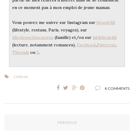
partie de mes centres d'intérêt mais ne se combinent
en ce moment pas à mon emploi de jeune maman.
Vous pouvez me suivre sur Instagram sur
blogdelili
(lifestyle, restaus, Paris, voyages), sur
lilietlespetitscurieux
(famille) et/ou sur
labibliodelili
(lecture, notamment romances),
Facebook
,
Pinterest
,
Threads
ou
X
.
CINÉMA
6 COMMENTS
PREVIOUS