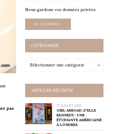
Nous gardons vos données privées.
CATÉGORIES
Catégories
Catégories
Sélectionner une catégorie
ant
ARTICLES RÉCENTS
17 JUILLET 2026
ent pas
GIRL ABROAD, D’ELLE
KENNEDY : UNE
ÉTUDIANTE AMÉRICAINE
À LONDRES