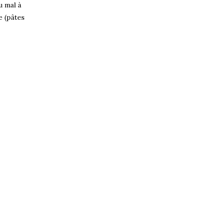
u mal à
e (pâtes