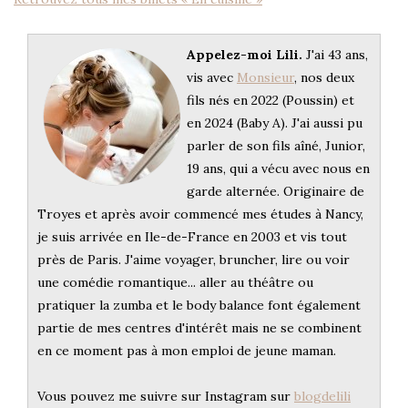
Appelez-moi Lili.
J'ai 43 ans,
vis avec
Monsieur
, nos deux
fils nés en 2022 (Poussin) et
en 2024 (Baby A). J'ai aussi pu
parler de son fils aîné, Junior,
19 ans, qui a vécu avec nous en
garde alternée. Originaire de
Troyes et après avoir commencé mes études à Nancy,
je suis arrivée en Ile-de-France en 2003 et vis tout
près de Paris. J'aime voyager, bruncher, lire ou voir
une comédie romantique... aller au théâtre ou
pratiquer la zumba et le body balance font également
partie de mes centres d'intérêt mais ne se combinent
en ce moment pas à mon emploi de jeune maman.
Vous pouvez me suivre sur Instagram sur
blogdelili