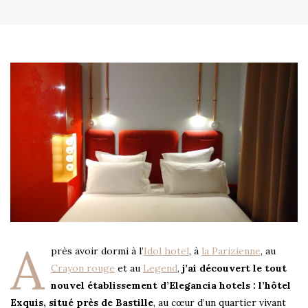
A
près avoir dormi à l’
Idol hotel
, à
la Parizienne
, au
Crayon rouge
et au
Legend
,
j’ai découvert le tout
nouvel établissement d’Elegancia hotels : l’hôtel
Exquis, situé près de Bastille
, au cœur d’un quartier vivant