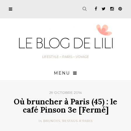
LIFESTYLE – PARIS – VOYAGE
MENU
29 OCTOBRE 2014
Où bruncher à Paris (45) : le
café Pinson 3e [Fermé]
In
BRUNCHS
,
RESTAUS À PARIS