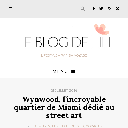
LIFESTYLE – PARIS – VOYAGE
MENU
21 JUILLET 2014
Wynwood, l’incroyable
quartier de Miami dédié au
street art
In
ÉTATS-UNIS
,
LES ÉTATS DU SUD
,
VOYAGES