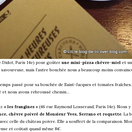
e Didot, Paris 14e) pour goûter
une mini-pizza chèvre-miel
et u
t savoureuse, mais l’autre bouchée nous a beaucoup moins convainc
temps passé pour sa bouchée de Saint-Jacques et tomates fraîches.
sé et nous avons rebroussé chemin…
ez
« les frangines »
(46 rue Raymond Losserand, Paris 14e). Nous y
ence, chèvre poivré de Monsieur Yves, Serrano et roquette
. La 
r avec celle du château poivre. Elle a souffert de la comparaison. Mo
ense et coûtait quand même 8€.