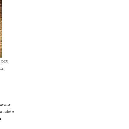
n peu
us.
 avons
bouchée
n