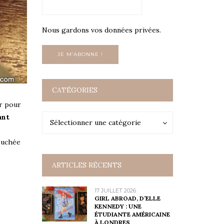
Nous gardons vos données privées.
CATÉGORIES
er pour
ant
Catégories
Catégories
Sélectionner une catégorie
bouchée
ARTICLES RÉCENTS
17 JUILLET 2026
GIRL ABROAD, D’ELLE
KENNEDY : UNE
ÉTUDIANTE AMÉRICAINE
À LONDRES