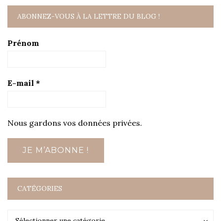
ABONNEZ-VOUS À LA LETTRE DU BLOG !
Prénom
E-mail
*
Nous gardons vos données privées.
CATÉGORIES
Catégories
Catégories
Sélectionner une catégorie