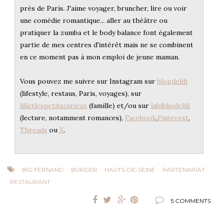
près de Paris. J'aime voyager, bruncher, lire ou voir
une comédie romantique... aller au théâtre ou
pratiquer la zumba et le body balance font également
partie de mes centres d'intérêt mais ne se combinent
en ce moment pas à mon emploi de jeune maman.
Vous pouvez me suivre sur Instagram sur
blogdelili
(lifestyle, restaus, Paris, voyages), sur
lilietlespetitscurieux
(famille) et/ou sur
labibliodelili
(lecture, notamment romances),
Facebook
,
Pinterest
,
Threads
ou
X
.
BIG FERNAND
BURGER
HAUTS-DE-SEINE
PARTENARIAT
RESTAURANT
5 COMMENTS