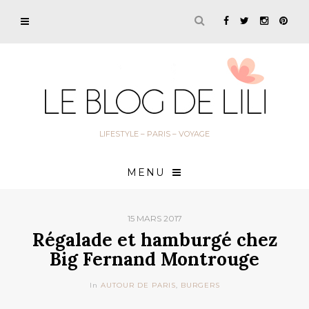
LIFESTYLE – PARIS – VOYAGE
MENU
15 MARS 2017
Régalade et hamburgé chez
Big Fernand Montrouge
In
AUTOUR DE PARIS
,
BURGERS