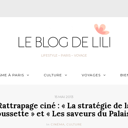
LIFESTYLE – PARIS – VOYAGE
SME À PARIS
CULTURE
VOYAGES
BIE
15 MAI 2013
Rattrapage ciné : « La stratégie de l
ussette » et « Les saveurs du Palai
In
CINÉMA
,
CULTURE