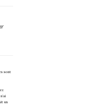
ur
ues sont
sez
n’ai
ait un