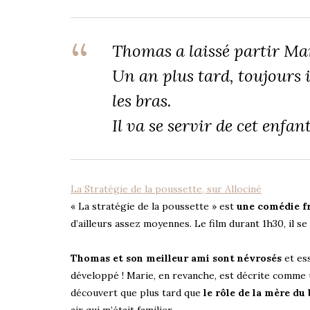
Thomas a laissé partir Mari
Un an plus tard, toujours i
les bras.
Il va se servir de cet enf
La Stratégie de la poussette, sur Allociné
« La stratégie de la poussette » est
une comédie fr
d’ailleurs assez moyennes. Le film durant 1h30, il 
Thomas et son meilleur ami sont névrosés
et ess
développé ! Marie, en revanche, est décrite comme u
découvert que plus tard que
le rôle de la mère du
air qui m’était familier…