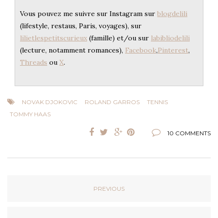
Vous pouvez me suivre sur Instagram sur
blogdelili
(lifestyle, restaus, Paris, voyages), sur
lilietlespetitscurieux
(famille) et/ou sur
labibliodelili
(lecture, notamment romances),
Facebook
,
Pinterest
,
Threads
ou
X
.
NOVAK DJOKOVIC
ROLAND GARROS
TENNIS
TOMMY HAAS
10 COMMENTS
PREVIOUS