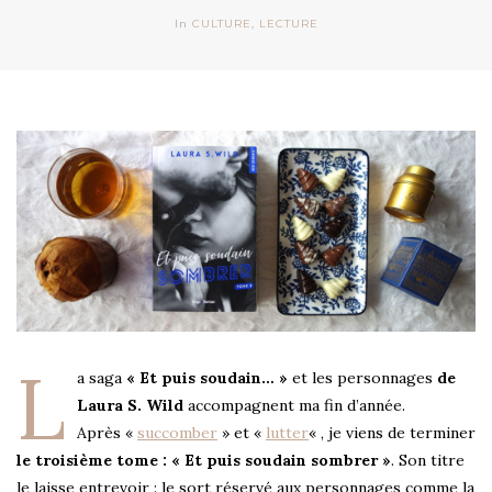
In
CULTURE
,
LECTURE
L
a saga
« Et puis soudain… »
et les personnages
de
Laura S. Wild
accompagnent ma fin d’année.
Après «
succomber
» et «
lutter
« , je viens de terminer
le troisième tome : « Et puis soudain sombrer »
. Son titre
le laisse entrevoir : le sort réservé aux personnages comme la