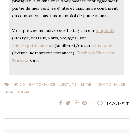
pratiquer la zumba et le body balance font également
partie de mes centres d'intérêt mais ne se combinent
en ce moment pas à mon emploi de jeune maman.
Vous pouvez me suivre sur Instagram sur
blogdelili
(lifestyle, restaus, Paris, voyages), sur
lilietlespetitscurieux
(famille) et/ou sur
labibliodelili
(lecture, notamment romances),
Facebook
,
Pinterest
,
Threads
ou
X
.
HUGO NEW ROMANCE
LECTURE
LIVRE
NEW ROMANCE
PARTENARIAT
1 COMMENT