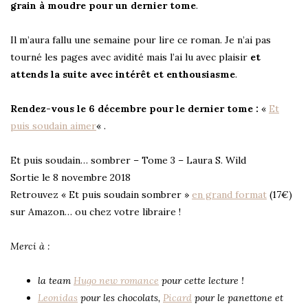
grain à moudre pour un dernier tome
.
Il m’aura fallu une semaine pour lire ce roman. Je n’ai pas
tourné les pages avec avidité mais l’ai lu avec plaisir
et
attends la suite avec intérêt et enthousiasme
.
Rendez-vous le 6 décembre pour le dernier tome :
«
Et
puis soudain aimer
« .
Et puis soudain… sombrer – Tome 3 – Laura S. Wild
Sortie le 8 novembre 2018
Retrouvez « Et puis soudain sombrer »
en grand format
(17€)
sur Amazon… ou chez votre libraire !
Merci à :
la team
Hugo new romance
pour cette lecture !
Leonidas
pour les chocolats,
Picard
pour le panettone et