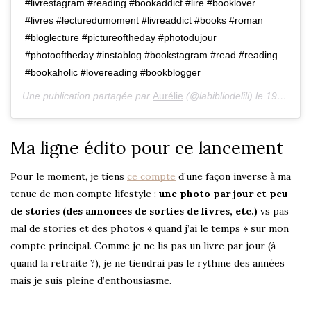
#livrestagram #reading #bookaddict #lire #booklover
#livres #lecturedumoment #livreaddict #books #roman
#bloglecture #pictureoftheday #photodujour
#photooftheday #instablog #bookstagram #read #reading
#bookaholic #lovereading #bookblogger
Une publication partagée par
Aurélie
(@labibliodelili) le
19 Mai 2020 à 9 :46 PDT
Ma ligne édito pour ce lancement
Pour le moment, je tiens
ce compte
d’une façon inverse à ma
tenue de mon compte lifestyle :
une photo par jour et peu
de stories (des annonces de sorties de livres, etc.)
vs pas
mal de stories et des photos « quand j’ai le temps » sur mon
compte principal. Comme je ne lis pas un livre par jour (à
quand la retraite ?), je ne tiendrai pas le rythme des années
mais je suis pleine d’enthousiasme.