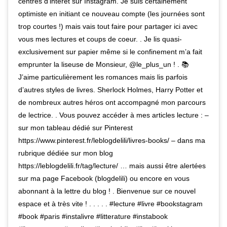
centres d’intérêt sur Instagram. Je suis certainement
optimiste en initiant ce nouveau compte (les journées sont
trop courtes !) mais vais tout faire pour partager ici avec
vous mes lectures et coups de coeur. . Je lis quasi-
exclusivement sur papier même si le confinement m’a fait
emprunter la liseuse de Monsieur, @le_plus_un ! . 📚
J’aime particulièrement les romances mais lis parfois
d’autres styles de livres. Sherlock Holmes, Harry Potter et
de nombreux autres héros ont accompagné mon parcours
de lectrice. . Vous pouvez accéder à mes articles lecture : –
sur mon tableau dédié sur Pinterest
https://www.pinterest.fr/leblogdelili/livres-books/ – dans ma
rubrique dédiée sur mon blog
https://leblogdelili.fr/tag/lecture/ … mais aussi être alertées
sur ma page Facebook (blogdelili) ou encore en vous
abonnant à la lettre du blog ! . Bienvenue sur ce nouvel
espace et à très vite ! . . . . . #lecture #livre #bookstagram
#book #paris #instalivre #litterature #instabook