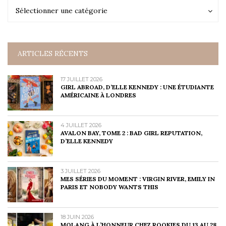
Catégories
Catégories
Sélectionner une catégorie
ARTICLES RÉCENTS
17 JUILLET 2026
GIRL ABROAD, D’ELLE KENNEDY : UNE ÉTUDIANTE
AMÉRICAINE À LONDRES
4 JUILLET 2026
AVALON BAY, TOME 2 : BAD GIRL REPUTATION,
D’ELLE KENNEDY
3 JUILLET 2026
MES SÉRIES DU MOMENT : VIRGIN RIVER, EMILY IN
PARIS ET NOBODY WANTS THIS
18 JUIN 2026
MOLANG À L’HONNEUR CHEZ ROOKIES DU 13 AU 28