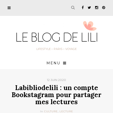
LIFESTYLE – PARIS – VOYAGE
MENU
12 JUIN 2020
Labibliodelili : un compte
Bookstagram pour partager
mes lectures
In
CULTURE
,
LECTURE