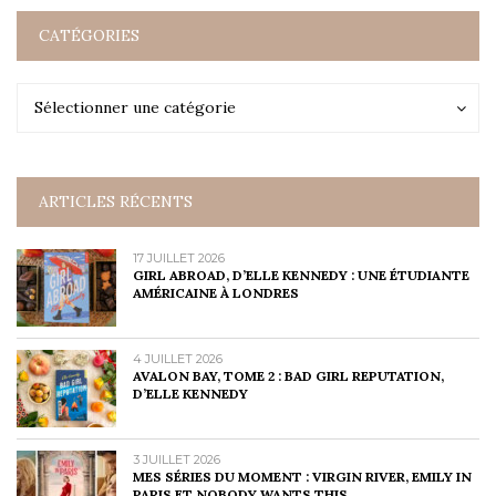
CATÉGORIES
Catégories
Catégories
Sélectionner une catégorie
ARTICLES RÉCENTS
17 JUILLET 2026
GIRL ABROAD, D’ELLE KENNEDY : UNE ÉTUDIANTE
AMÉRICAINE À LONDRES
4 JUILLET 2026
AVALON BAY, TOME 2 : BAD GIRL REPUTATION,
D’ELLE KENNEDY
3 JUILLET 2026
MES SÉRIES DU MOMENT : VIRGIN RIVER, EMILY IN
PARIS ET NOBODY WANTS THIS