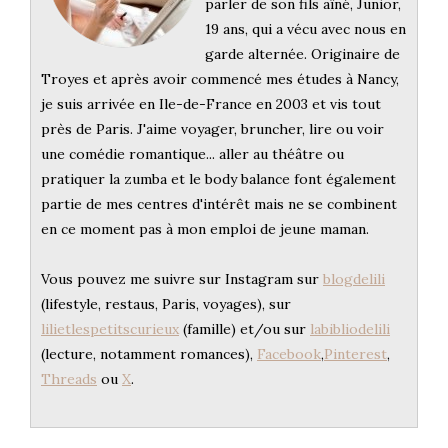
parler de son fils aîné, Junior,
19 ans, qui a vécu avec nous en
garde alternée. Originaire de
Troyes et après avoir commencé mes études à Nancy,
je suis arrivée en Ile-de-France en 2003 et vis tout
près de Paris. J'aime voyager, bruncher, lire ou voir
une comédie romantique... aller au théâtre ou
pratiquer la zumba et le body balance font également
partie de mes centres d'intérêt mais ne se combinent
en ce moment pas à mon emploi de jeune maman.
Vous pouvez me suivre sur Instagram sur
blogdelili
(lifestyle, restaus, Paris, voyages), sur
lilietlespetitscurieux
(famille) et/ou sur
labibliodelili
(lecture, notamment romances),
Facebook
,
Pinterest
,
Threads
ou
X
.