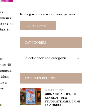
ès
Nous gardons vos données privées.
ailleurs
0 ans. Si
ficelé
!
CATÉGORIES
Catégories
Catégories
Sélectionner une catégorie
st
r ses 40
’années,
e. Mais
ARTICLES RÉCENTS
age à
que
17 JUILLET 2026
GIRL ABROAD, D’ELLE
KENNEDY : UNE
ÉTUDIANTE AMÉRICAINE
À LONDRES