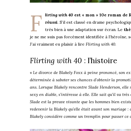
F
lirting with 40
est « mon » 10e roman de
réussi
. S’il est classé en drame psychologiqu
très bien à une adaptation sur écran. Le
thè
je ne me suis pas forcément identifiée à l’héroïne, s
J’ai vraiment eu plaisir à lire
Flirting with 40
.
Flirting with 40
: l’histoire
«
Le divorce de Blakely Foxx à peine prononcé, son ex 
déterminée à saboter ses chances d’obtenir la promotion
ans. Lorsque Blakely rencontre Slade Henderson, elle
sexy en diable, s’intéresse à elle. Elle sait qu’il va tr
Slade est la preuve vivante que les hommes bien existe
redevenir la Blakely qu’elle était avant son mariage :
Blakely considère comme un tremplin pour passer ce cap