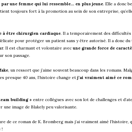
 par une femme qui lui ressemble… en plus jeune
. Elle a donc b
ient toujours fort à la promotion au sein de son entreprise, qu’ell
ne à être chirurgien cardiaque
. Il a temporairement des difficultés
 délicate pour protéger un patient sans y être autorisé. Il a donc d
ur
. Il est charmant et volontaire avec
une grande force de caract
ur son passage.
fake
, un ressort que j’aime souvent beaucoup dans les romans. Mal
ses presque 40 ans, l’histoire change et
j’ai vraiment aimé ce rom
team building »
entre collègues avec son lot de challenges et d’ate
 une image de Blakely peu valorisante.
ture de ce roman de K. Bromberg mais j’ai vraiment aimé l’histoire,
 !