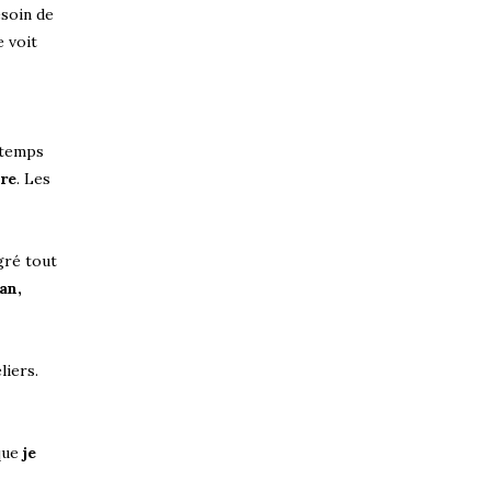
esoin de
e voit
u temps
ère
. Les
gré tout
an,
liers.
 que
je