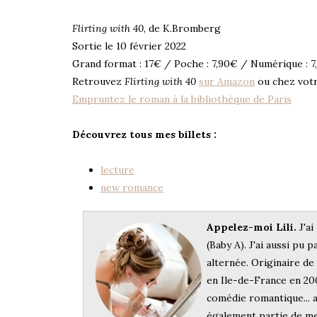
Flirting with 40
, de K.Bromberg
Sortie le 10 février 2022
Grand format : 17€ / Poche : 7,90€ / Numérique : 7
Retrouvez
Flirting with 40
sur Amazon
ou chez votre
Empruntez le roman à la bibliothèque de Paris
Découvrez tous mes billets :
lecture
new romance
Appelez-moi Lili.
J'ai
(Baby A). J'ai aussi pu p
alternée. Originaire d
en Ile-de-France en 200
comédie romantique... a
également partie de me