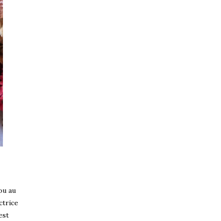
ou au
ctrice
est