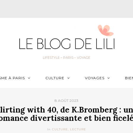
LIFESTYLE – PARIS – VOYAGE
SME À PARIS
CULTURE
VOYAGES
BIE
8 AOÛT 2023
lirting with 40, de K.Bromberg : u
omance divertissante et bien ficel
In
CULTURE
,
LECTURE