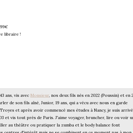
,99€
 libraire !
 43 ans, vis avec
Monsieur
, nos deux fils nés en 2022 (Poussin) et en
arler de son fils aîné, Junior, 19 ans, qui a vécu avec nous en garde
e Troyes et après avoir commencé mes études à Nancy, je suis arriv
3 et vis tout près de Paris. J'aime voyager, bruncher, lire ou voir u
ller au théâtre ou pratiquer la zumba et le body balance font
s centres d'intérêt mais ne se combinent en ce moment pas à mon