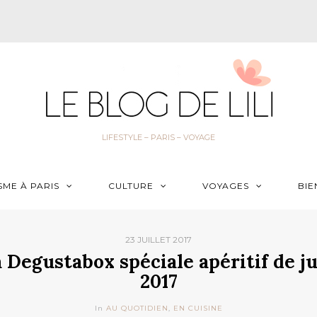
LIFESTYLE – PARIS – VOYAGE
SME À PARIS
CULTURE
VOYAGES
BIE
23 JUILLET 2017
 Degustabox spéciale apéritif de j
2017
In
AU QUOTIDIEN
,
EN CUISINE