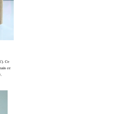
€). Ce
mais ce
,