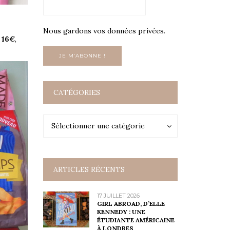
Nous gardons vos données privées.
à
16€
,
CATÉGORIES
Catégories
Catégories
Sélectionner une catégorie
ARTICLES RÉCENTS
17 JUILLET 2026
GIRL ABROAD, D’ELLE
KENNEDY : UNE
ÉTUDIANTE AMÉRICAINE
À LONDRES