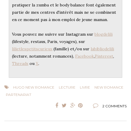
pratiquer la zumba et le body balance font également
partie de mes centres d'intérêt mais ne se combinent
en ce moment pas à mon emploi de jeune maman.
Vous pouvez me suivre sur Instagram sur
blogdelili
(lifestyle, restaus, Paris, voyages), sur
lilietlespetitscurieux
(famille) et/ou sur
labibliodelili
(lecture, notamment romances),
Facebook
,
Pinterest
,
Threads
ou
X
.
HUGO NEW ROMANCE
LECTURE
LIVRE
NEW ROMANCE
PARTENARIAT
2 COMMENTS