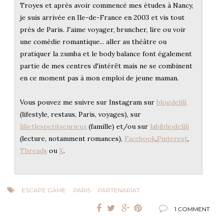
Troyes et après avoir commencé mes études à Nancy,
je suis arrivée en Ile-de-France en 2003 et vis tout
près de Paris. J'aime voyager, bruncher, lire ou voir
une comédie romantique... aller au théâtre ou
pratiquer la zumba et le body balance font également
partie de mes centres d'intérêt mais ne se combinent
en ce moment pas à mon emploi de jeune maman.
Vous pouvez me suivre sur Instagram sur
blogdelili
(lifestyle, restaus, Paris, voyages), sur
lilietlespetitscurieux
(famille) et/ou sur
labibliodelili
(lecture, notamment romances),
Facebook
,
Pinterest
,
Threads
ou
X
.
ESCAPE GAME
PARIS
PARTENARIAT
1 COMMENT