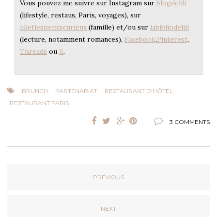
Vous pouvez me suivre sur Instagram sur
blogdelili
(lifestyle, restaus, Paris, voyages), sur
lilietlespetitscurieux
(famille) et/ou sur
labibliodelili
(lecture, notamment romances),
Facebook
,
Pinterest
,
Threads
ou
X
.
BRUNCH
PARTENARIAT
RESTAURANT D'HÔTEL
RESTAURANT PARIS
3 COMMENTS
PREVIOUS
NEXT