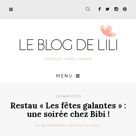
LIFESTYLE – PARIS – VOYAGE
MENU
26 MARS 2010
Restau « Les fêtes galantes » :
une soirée chez Bibi !
In
RESTAURANTS
,
RESTAUS À PARIS