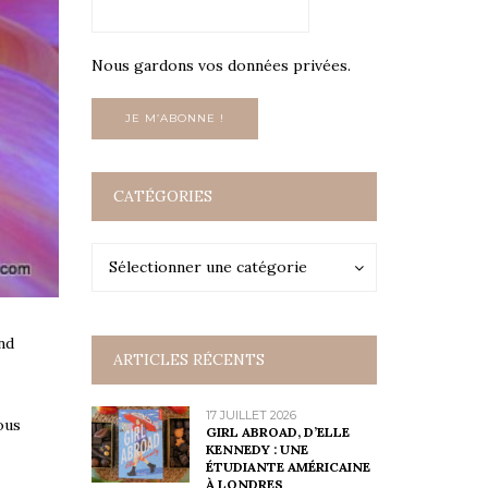
Nous gardons vos données privées.
CATÉGORIES
Catégories
Catégories
Sélectionner une catégorie
nd
ARTICLES RÉCENTS
17 JUILLET 2026
ous
GIRL ABROAD, D’ELLE
KENNEDY : UNE
ÉTUDIANTE AMÉRICAINE
À LONDRES