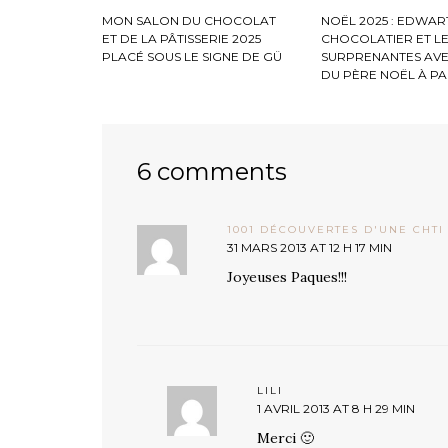
MON SALON DU CHOCOLAT
NOËL 2025 : EDWAR
ET DE LA PÂTISSERIE 2025
CHOCOLATIER ET L
PLACÉ SOUS LE SIGNE DE GÜ
SURPRENANTES AV
DU PÈRE NOËL À PA
6 comments
1001 DÉCOUVERTES D'UNE CHTI
31 MARS 2013 AT 12 H 17 MIN
Joyeuses Paques!!!
LILI
1 AVRIL 2013 AT 8 H 29 MIN
Merci 🙂