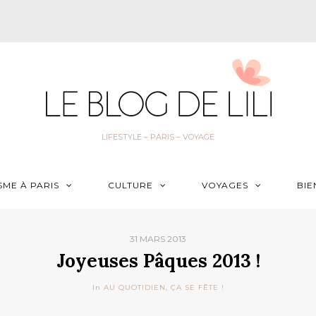
LIFESTYLE – PARIS – VOYAGE
SME À PARIS
CULTURE
VOYAGES
BIE
31 MARS 2013
Joyeuses Pâques 2013 !
In
AU QUOTIDIEN
,
ÇA SE FÊTE !