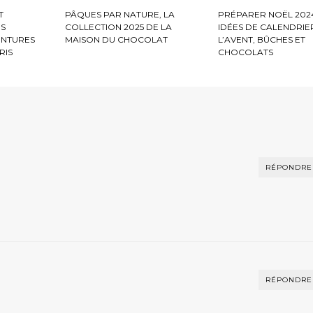
T
PÂQUES PAR NATURE, LA
PRÉPARER NOËL 2024
ES
COLLECTION 2025 DE LA
IDÉES DE CALENDRIE
ENTURES
MAISON DU CHOCOLAT
L’AVENT, BÛCHES ET
RIS
CHOCOLATS
RÉPONDRE
RÉPONDRE