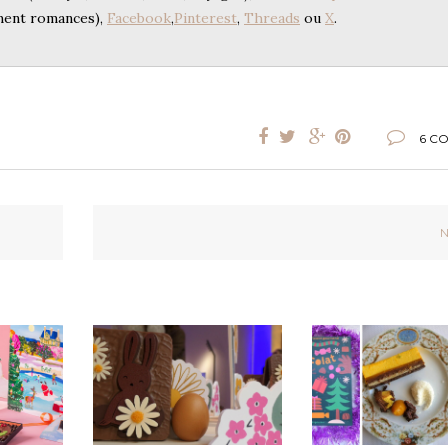
ment romances),
Facebook
,
Pinterest
,
Threads
ou
X
.
6 C
N