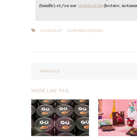
(famille) et/ou sur
labibliodelili
(lecture, notam
CHOCOLAT
JOYEUSES PÂQUES
PREVIOUS
MORE LIKE THIS