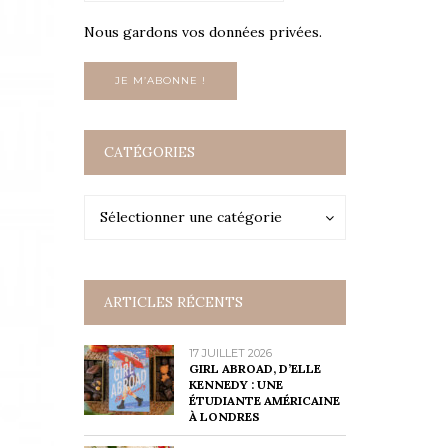
Nous gardons vos données privées.
CATÉGORIES
Catégories
Catégories
Sélectionner une catégorie
ARTICLES RÉCENTS
17 JUILLET 2026
GIRL ABROAD, D’ELLE
KENNEDY : UNE
ÉTUDIANTE AMÉRICAINE
À LONDRES