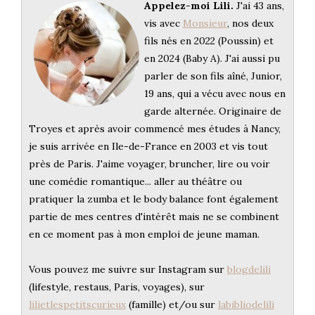
Appelez-moi Lili.
J'ai 43 ans,
vis avec
Monsieur
, nos deux
fils nés en 2022 (Poussin) et
en 2024 (Baby A). J'ai aussi pu
parler de son fils aîné, Junior,
19 ans, qui a vécu avec nous en
garde alternée. Originaire de
Troyes et après avoir commencé mes études à Nancy,
je suis arrivée en Ile-de-France en 2003 et vis tout
près de Paris. J'aime voyager, bruncher, lire ou voir
une comédie romantique... aller au théâtre ou
pratiquer la zumba et le body balance font également
partie de mes centres d'intérêt mais ne se combinent
en ce moment pas à mon emploi de jeune maman.
Vous pouvez me suivre sur Instagram sur
blogdelili
(lifestyle, restaus, Paris, voyages), sur
lilietlespetitscurieux
(famille) et/ou sur
labibliodelili