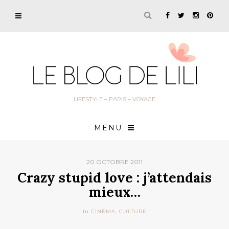
LIFESTYLE – PARIS – VOYAGE
MENU
20 OCTOBRE 2011
Crazy stupid love : j’attendais
mieux…
In
CINÉMA
,
CULTURE