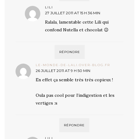
LILI
27 JUILLET 2011 AT 15 H 36 MIN
Ralala, lamentable cette Lili qui
confond Nutella et chocolat 😉
RÉPONDRE
LE-MONDE-DE-LALI.OVER-BLOG.FR
26 JUILLET 2011 AT 9 H 50 MIN
En effet ça semble très très copieux !
Oula pas cool pour l’indigestion et les
vertiges :s
RÉPONDRE
LILI