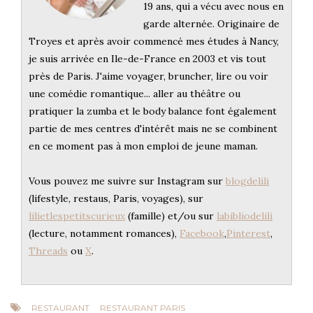
19 ans, qui a vécu avec nous en
garde alternée. Originaire de
Troyes et après avoir commencé mes études à Nancy,
je suis arrivée en Ile-de-France en 2003 et vis tout
près de Paris. J'aime voyager, bruncher, lire ou voir
une comédie romantique... aller au théâtre ou
pratiquer la zumba et le body balance font également
partie de mes centres d'intérêt mais ne se combinent
en ce moment pas à mon emploi de jeune maman.
Vous pouvez me suivre sur Instagram sur
blogdelili
(lifestyle, restaus, Paris, voyages), sur
lilietlespetitscurieux
(famille) et/ou sur
labibliodelili
(lecture, notamment romances),
Facebook
,
Pinterest
,
Threads
ou
X
.
RESTAURANT
RESTAURANT PARIS