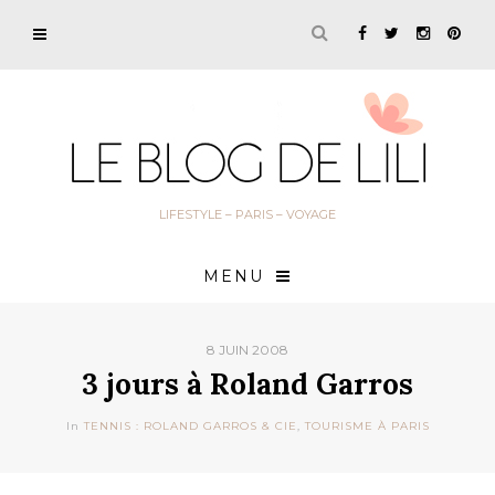
LIFESTYLE – PARIS – VOYAGE
MENU
8 JUIN 2008
3 jours à Roland Garros
In
TENNIS : ROLAND GARROS & CIE
,
TOURISME À PARIS