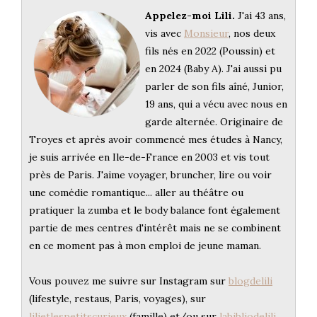
Appelez-moi Lili.
J'ai 43 ans,
vis avec
Monsieur
, nos deux
fils nés en 2022 (Poussin) et
en 2024 (Baby A). J'ai aussi pu
parler de son fils aîné, Junior,
19 ans, qui a vécu avec nous en
garde alternée. Originaire de
Troyes et après avoir commencé mes études à Nancy,
je suis arrivée en Ile-de-France en 2003 et vis tout
près de Paris. J'aime voyager, bruncher, lire ou voir
une comédie romantique... aller au théâtre ou
pratiquer la zumba et le body balance font également
partie de mes centres d'intérêt mais ne se combinent
en ce moment pas à mon emploi de jeune maman.
Vous pouvez me suivre sur Instagram sur
blogdelili
(lifestyle, restaus, Paris, voyages), sur
lilietlespetitscurieux
(famille) et/ou sur
labibliodelili