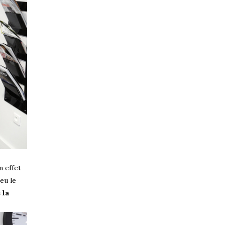
n effet
eu le
 la