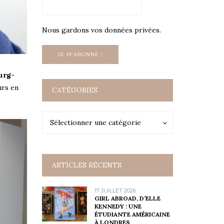
Nous gardons vos données privées.
ourg-
urs en
CATÉGORIES
Catégories
Catégories
Sélectionner une catégorie
ARTICLES RÉCENTS
17 JUILLET 2026
GIRL ABROAD, D’ELLE
KENNEDY : UNE
ÉTUDIANTE AMÉRICAINE
À LONDRES