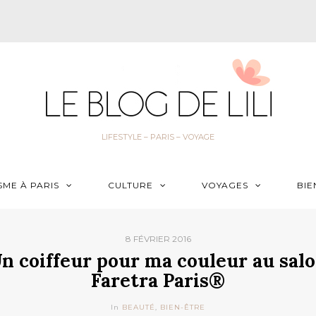
LIFESTYLE – PARIS – VOYAGE
SME À PARIS
CULTURE
VOYAGES
BIE
8 FÉVRIER 2016
n coiffeur pour ma couleur au sal
Faretra Paris®
In
BEAUTÉ
,
BIEN-ÊTRE