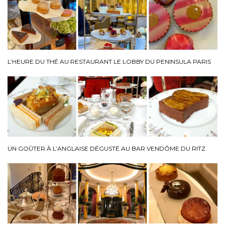
L’HEURE DU THÉ AU RESTAURANT LE LOBBY DU PENINSULA PARIS
UN GOÛTER À L’ANGLAISE DÉGUSTÉ AU BAR VENDÔME DU RITZ