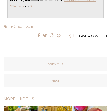
(lecture, notamment romances),
Facebook
,
Pinterest
,
Threads
ou
X
.
HÔTEL
LUXE
LEAVE A COMMENT
PREVIOUS
NEXT
MORE LIKE THIS