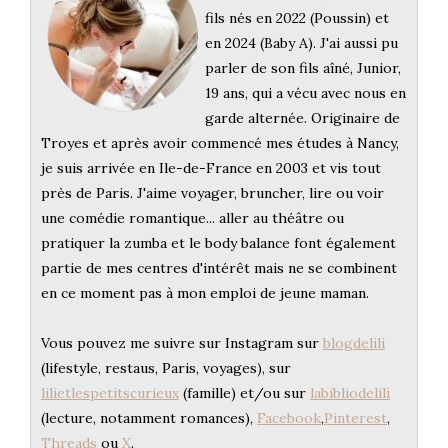
fils nés en 2022 (Poussin) et
en 2024 (Baby A). J'ai aussi pu
parler de son fils aîné, Junior,
19 ans, qui a vécu avec nous en
garde alternée. Originaire de
Troyes et après avoir commencé mes études à Nancy,
je suis arrivée en Ile-de-France en 2003 et vis tout
près de Paris. J'aime voyager, bruncher, lire ou voir
une comédie romantique... aller au théâtre ou
pratiquer la zumba et le body balance font également
partie de mes centres d'intérêt mais ne se combinent
en ce moment pas à mon emploi de jeune maman.
Vous pouvez me suivre sur Instagram sur
blogdelili
(lifestyle, restaus, Paris, voyages), sur
lilietlespetitscurieux
(famille) et/ou sur
labibliodelili
(lecture, notamment romances),
Facebook
,
Pinterest
,
Threads
ou
X
.