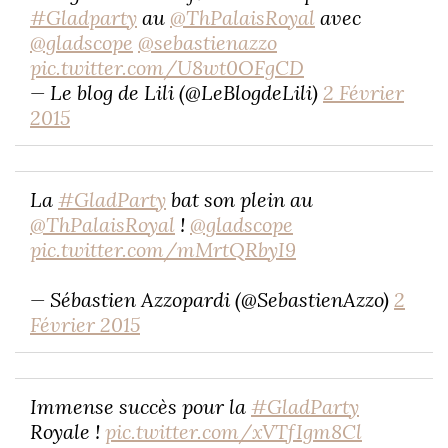
#Gladparty
au
@ThPalaisRoyal
avec
@gladscope
@sebastienazzo
pic.twitter.com/U8wt0OFgCD
— Le blog de Lili (@LeBlogdeLili)
2 Février
2015
La
#GladParty
bat son plein au
@ThPalaisRoyal
!
@gladscope
pic.twitter.com/mMrtQRbyI9
— Sébastien Azzopardi (@SebastienAzzo)
2
Février 2015
Immense succès pour la
#GladParty
Royale !
pic.twitter.com/xVTfIgm8Cl