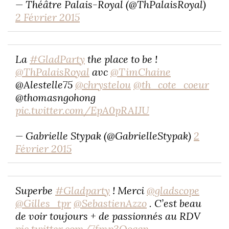
— Théâtre Palais-Royal (@ThPalaisRoyal)
2 Février 2015
La
#GladParty
the place to be !
@ThPalaisRoyal
avc
@TimChaine
@Alestelle75
@chrystelou
@th_cote_coeur
@thomasngohong
pic.twitter.com/EpA0pRAIJU
— Gabrielle Stypak (@GabrielleStypak)
2
Février 2015
Superbe
#Gladparty
! Merci
@gladscope
@Gilles_tpr
@SebastienAzzo
. C’est beau
de voir toujours + de passionnés au RDV
pic.twitter.com/7fmp3Ooqgp