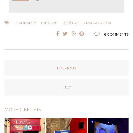
GLADPARTY
THÉÂTRE
THÉÂTRE DU PALAIS ROYAL
6 COMMENTS
PREVIOUS
NEXT
MORE LIKE THIS