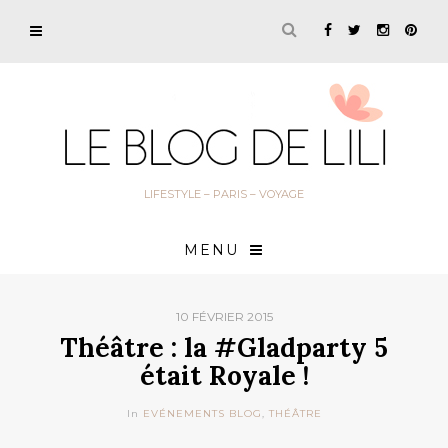
LIFESTYLE – PARIS – VOYAGE
MENU
10 FÉVRIER 2015
Théâtre : la #Gladparty 5
était Royale !
In
EVÉNEMENTS BLOG
,
THÉÂTRE