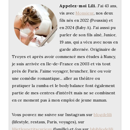
Appelez-moi Lili.
J'ai 43 ans,
vis avec
Monsieur
, nos deux
fils nés en 2022 (Poussin) et
en 2024 (Baby A). J'ai aussi pu
parler de son fils aîné, Junior,
19 ans, qui a vécu avec nous en
garde alternée. Originaire de
Troyes et après avoir commencé mes études à Nancy,
je suis arrivée en Ile-de-France en 2003 et vis tout
près de Paris. J'aime voyager, bruncher, lire ou voir
une comédie romantique... aller au théâtre ou
pratiquer la zumba et le body balance font également
partie de mes centres d'intérêt mais ne se combinent
en ce moment pas à mon emploi de jeune maman.
Vous pouvez me suivre sur Instagram sur
blogdelili
(lifestyle, restaus, Paris, voyages), sur
lilietlespetitscurieux
(famille) et/ou sur
labibliodelili