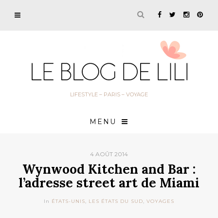
LIFESTYLE – PARIS – VOYAGE
MENU
4 AOÛT 2014
Wynwood Kitchen and Bar :
l’adresse street art de Miami
In
ÉTATS-UNIS
,
LES ÉTATS DU SUD
,
VOYAGES