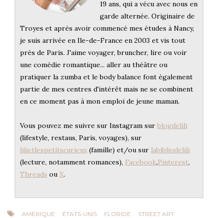
19 ans, qui a vécu avec nous en
garde alternée. Originaire de
Troyes et après avoir commencé mes études à Nancy,
je suis arrivée en Ile-de-France en 2003 et vis tout
près de Paris. J'aime voyager, bruncher, lire ou voir
une comédie romantique... aller au théâtre ou
pratiquer la zumba et le body balance font également
partie de mes centres d'intérêt mais ne se combinent
en ce moment pas à mon emploi de jeune maman.
Vous pouvez me suivre sur Instagram sur
blogdelili
(lifestyle, restaus, Paris, voyages), sur
lilietlespetitscurieux
(famille) et/ou sur
labibliodelili
(lecture, notamment romances),
Facebook
,
Pinterest
,
Threads
ou
X
.
AMÉRIQUE
ÉTATS-UNIS
FLORIDE
STREET ART